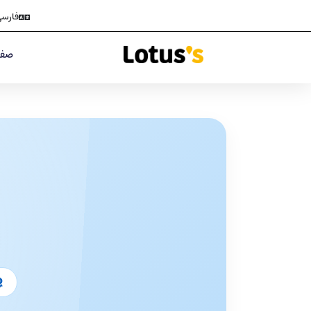
فارس
صفح