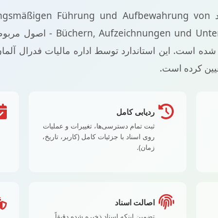
cks.DMS کاملاً مطابق با استاندارد hrung und Aufbewahrung von
terlagen in elektronischer Form
شده است. این استاندارد توسط اداره مالیات فدرال آلما
عیین کرده است.
ردیابی کامل
ثبت تمام دسترسی‌ها، تغییرات و عملیات
روی اسناد با جزئیات کامل (کاربر، تاریخ،
زمان).
اصالت اسناد
تضمین اینکه اسناد ذخیره شده دقیقاً