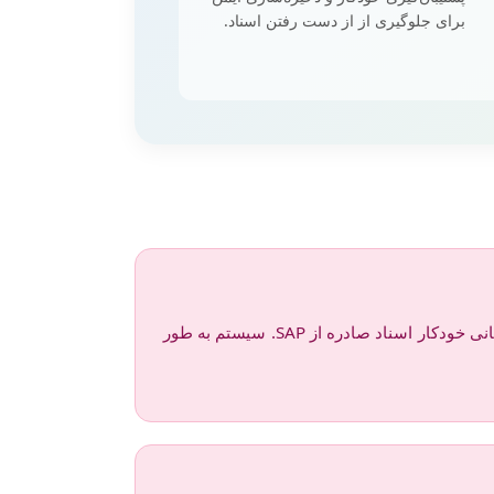
برای جلوگیری از از دست رفتن اسناد.
اسناد از طرق مختلف وارد سیستم می‌شوند: اسکن اسناد کاغذی، آپلود فایل‌های دیجیتال، دریافت از ایمیل، یا بایگانی خودکار اسناد صادره از SAP. سیستم به طور