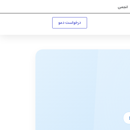
انجمن
درخواست دمو