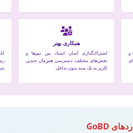
همکاری بهتر
رعایت کامل استانداردهای GoBD، GDPR و
اشتراک‌گذاری آسان اسناد بین تیم‌ها و
کا
ی
بخش‌های مختلف. دسترسی همزمان چندین
زی
کاربر به یک سند بدون تداخل.
بدون ک
ای GoBD